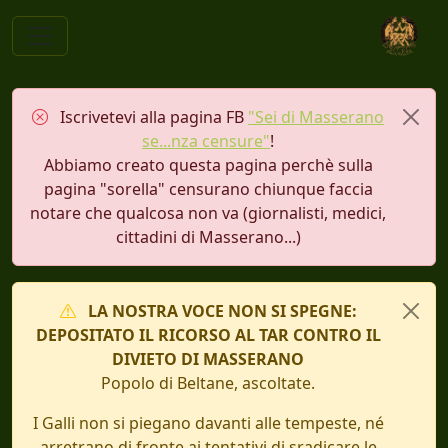
Iscrivetevi alla pagina FB
"Sei di Masserano
se...nza censure"
!
Abbiamo creato questa pagina perchè sulla
pagina "sorella" censurano chiunque faccia
notare che qualcosa non va (giornalisti, medici,
cittadini di Masserano...)
LA NOSTRA VOCE NON SI SPEGNE:
DEPOSITATO IL RICORSO AL TAR CONTRO IL
DIVIETO DI MASSERANO
Popolo di Beltane, ascoltate.
I Galli non si piegano davanti alle tempeste, né
arretrano di fronte ai tentativi di sradicare le