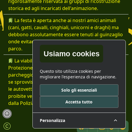
rigorosamente riservata ai gruppi di ricostruzione
storica ed agli incaricati dell'animazione.
La festa è aperta anche ai nostri amici animali
(cani, gatti, cavalli, cinghiali, unicorni e draghi) ma
debbono assolutamente essere tenuti al guinzaglio
onde evitare problemi con gli animali già ospiti del
parco.
Usiamo cookies
La viabilità sarà gestita dal gruppo della
Protezione Civile e vi saranno aree in cui il
Questo sito utilizza cookies per
parcheggio delle autovetture non sarà consentito
migliorare l'esperienza di navigazione.
se sprovviste di idoneo pass auto. Si avverte che se
le autovetture verranno parcheggiate nelle zone
Solo gli essenziali
proibite verranno inesorabilmente fatte rimuovere
Accetta tutto
dalla Polizia Municipale.
Personalizza