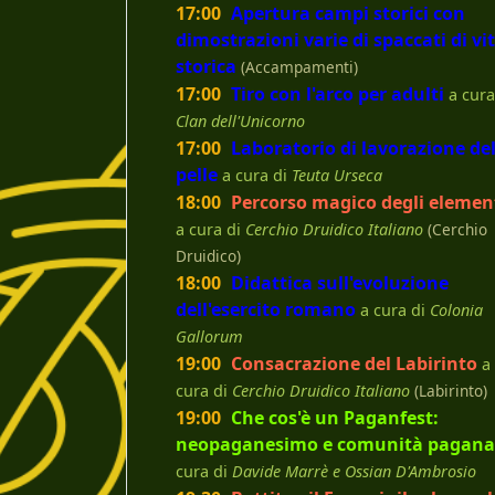
17:00
Apertura campi storici con
dimostrazioni varie di spaccati di vi
storica
(Accampamenti)
17:00
Tiro con l'arco per adulti
a cura
Clan dell'Unicorno
17:00
Laboratorio di lavorazione de
pelle
a cura di
Teuta Urseca
18:00
Percorso magico degli elemen
a cura di
Cerchio Druidico Italiano
(Cerchio
Druidico)
18:00
Didattica sull'evoluzione
dell'esercito romano
a cura di
Colonia
Gallorum
19:00
Consacrazione del Labirinto
a
cura di
Cerchio Druidico Italiano
(Labirinto)
19:00
Che cos'è un Paganfest:
neopaganesimo e comunità pagana
cura di
Davide Marrè e Ossian D'Ambrosio