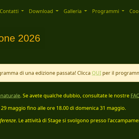
Contatti
Download
Galleria
Programmi
Cook
ione 2026
ramma di una edizione passata! Clicca
QUI
per il programm
 naturale
. Se avete qualche dubbio, consultate le nostre
FA
erdì 29 maggio fino alle ore 18.00 di domenica 31 maggio.
ferenze
. Le attività di Stage si svolgono presso l'accampame