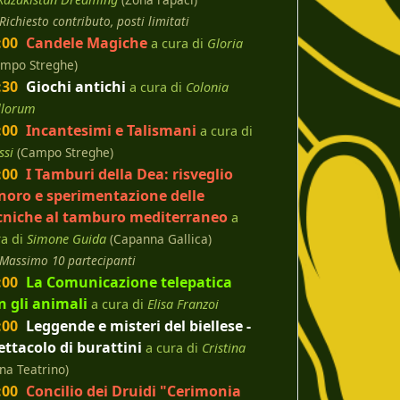
Richiesto contributo, posti limitati
:00
Candele Magiche
a cura di
Gloria
ampo Streghe)
:30
Giochi antichi
a cura di
Colonia
llorum
:00
Incantesimi e Talismani
a cura di
ssi
(Campo Streghe)
:00
I Tamburi della Dea: risveglio
noro e sperimentazione delle
cniche al tamburo mediterraneo
a
ra di
Simone Guida
(Capanna Gallica)
Massimo 10 partecipanti
:00
La Comunicazione telepatica
n gli animali
a cura di
Elisa Franzoi
:00
Leggende e misteri del biellese -
ettacolo di burattini
a cura di
Cristina
na Teatrino)
:00
Concilio dei Druidi "Cerimonia