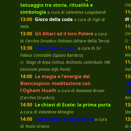
tatuaggio tra storia, ritualità e
Cla
simbologia
11
a cura di
Valentina Longobardi
di
13:00
Gioco della coda
a cura di
Figli di
11
Hela
13:00
Gli Altari ed il loro Potere
Cer
a cura
di
Cerchio Druidico Italiano
(Altare della Terra)
11
13:30
Celtic Masterclass
a cura di
Sir
Ma
Fabius Constable
(Spazio Bardico)
11
Stage di Arpa Celtica. Richiesto contributo 10€
(iscrizioni presso Info Point)
He
14:00
La magia e l'energia del
13
Biancospino: meditazione con
in
l'Ogham Huath
ce
a cura di
Rosanna Bruno
(Cerchio Druidico)
Rei
14:00
Le chiavi di Ecate: la prima porta
13
a cura di
Valentina Minoglio
Ste
14:00
Laboratorio di forgiatura
13
a cura
di
Teuta Urseca
di