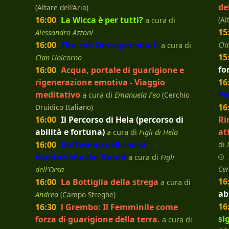
de
(Altare dell’Aria)
16:00
La Wicca è per tutti?
(Al
a cura di
15
Alessandro Azzoni
16:00
Tiro con l’arco per adulti
Cla
a cura di
15
Clan Unicorno
fo
16:00
Acqua, portale di guarigione e
rigenerazione emotiva - Viaggio
16
meditativo
Pe
a cura di
Emanuela Feo
(Cerchio
16
Druidico Italiano)
16:00
Il Percorso di Hela (percorso di
Ri
abilità e fortuna)
at
a cura di
Figli di Hela
16:00
Battesimo della sella:
di
equitazione dai 6 anni
a cura di
Figli
Cer
dell’Orsa
16
16:00
La Bottiglia della strega
a cura di
ab
Andrea
(Campo Streghe)
16
16:30
l Grembo: Il Femminile come
si
forza di guarigione della terra.
a cura di