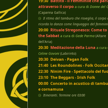
19:30
Battito - il Femminile che par
attraverso il corpo
a cura di
Donne del 
(Capanna Gallica)
Il ritmo del tamburo che risveglia, il corpo
ricorda la danza come linguaggio del femmini
20:00
Rituale Stregonesco: Come to
the Sabbat
a cura di
Gede Parma
(Altare
dell'Aria)
20:30
Meditazione della Luna
a cura 
Celine Govoni
(Labirinto)
20:30
Deivan - Pagan Folk
21:40
Les Roundolines - Folk Occita
22:30
Ninim Fire - Spettacolo del fu
23:10
The Beggars - Irish Folk
00:00
Concerto in acustico di tambu
e cornamusa
Itineranti. Termine ore 03:00