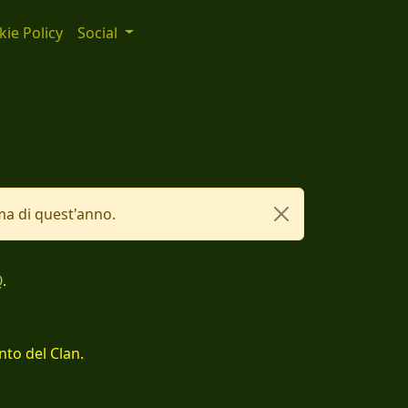
ie Policy
Social
a di quest'anno.
Q
.
nto del Clan.