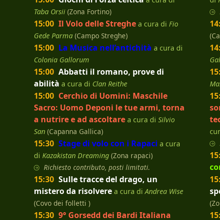
Taba Orsii
(Zona Fortino)
15:00
Il Volo delle Streghe
14
a cura di
Fio
Gede Parma
(Campo Streghe)
(C
15:00
La Musica nell’antichità
14
a cura di
Colonia Gallorum
Ga
15:00
Abbatti il romano, prove di
15
abilità
a cura di
Clan Reithe
Ma
15:00
Cerchio di Uomini: Maschile
15
Sacro: Uomo Deponi le tue armi, torna
so
a nutrire e ad ascoltare
te
a cura di
Silvio
San
(Capanna Gallica)
cu
15:30
Stage di volo con i Rapaci
a cura
15
di
Kazakistan Dreaming
(Zona rapaci)
co
Richiesto contributo, posti limitati.
15:30
Sulle tracce del drago, un
15
mistero da risolvere
sp
a cura di
Andrea Wise
(Covo dei folletti )
(Zo
15:30
9° Gorsedd dei Bardi Italiana
15