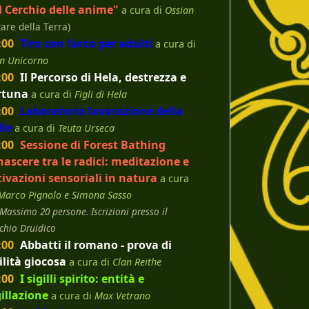
l Cerchio delle anime"
a cura di
Ossian
tare della Terra)
:00
Tiro con l’arco per adulti
a cura di
n Unicorno
:00
Il Percorso di Hela, destrezza e
rtuna
a cura di
Figli di Hela
:00
Laboratorio lavorazione della
lle
a cura di
Teuta Urseca
:00
Sessione di Forest Bathing
nascere tra le radici: meditazione e
tivazioni sensoriali in natura
a cura
Marco Pignolo e Simona Sasso
Massimo 20 persone. Iscrizioni presso il
chio Druidico
:00
Abbatti il romano - prova di
ilità giocosa
a cura di
Clan Reithe
:00
I sigilli spirito: entità e
gillazione
a cura di
Max Vetrano