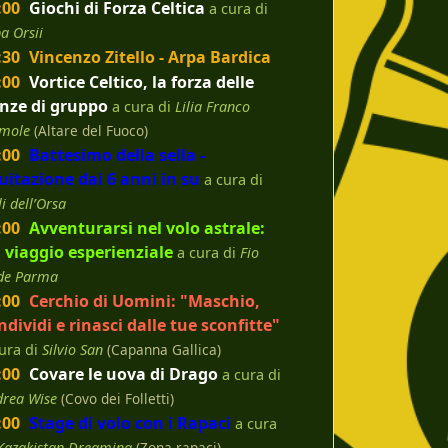
:00
Giochi di Forza Celtica
a cura di
a Orsii
:30
Vincenzo Zitello - Arpa Bardica
:00
Vortice Celtico, la forza delle
nze di gruppo
a cura di
Lilia Franco
mole
(Altare del Fuoco)
:00
Battesimo della sella -
uitazione dai 6 anni in su
a cura di
li dell’Orsa
:00
Avventurarsi nel volo astrale:
 viaggio esperienziale
a cura di
Fio
de Parma
:00
Cerchio di Uomini: "Maschio,
ndividi e rinasci dalle tue sconfitte"
ura di
Silvio San
(Capanna Gallica)
:00
Covare le uova di Drago
a cura di
drea Wise
(Covo dei Folletti)
:00
Stage di volo con i Rapaci
a cura
Kazakistan Dreaming
(Zona rapaci)