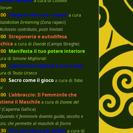
ercito romano
a cura di
Colonia
llorum
:00
Stage di volo con i rapaci
a cura
Kazakistan Dreaming
(Zona rapaci)
Richiesto contributo, posti limitati
:00
Stregoneria e autodifesa
ichica
a cura di
Davide
(Campo Streghe)
:00
Manifesta il tuo potere interiore
ura di
Simone Migliorati
:00
Laboratorio dipingi il tuo scudo
ura di
Teuta Urseca
:00
Sacro come il gioco
a cura di
Taba
ii
:00
L’abbraccio: Il Femminile che
stiene il Maschile
a cura di
Donne del
I
(Capanna Gallica)
Quando il femminile diventa guida, ascolto e
zio, che permette al maschile di fiorire
:30
Tiro con l’Arco per adulti
a cura di