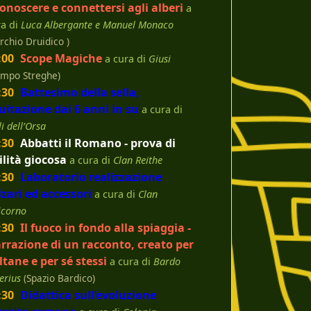
conoscere e connettersi agli alberi
a
ra di
Luca Albergante e Manuel Monaco
rchio Druidico )
:00
Scope Magiche
a cura di
Giusi
ampo Streghe)
:30
Battesimo della sella,
uitazione dai 6 anni in su
a cura di
li dell’Orsa
:30
Abbatti il Romano - prova di
ilità giocosa
a cura di
Clan Reithe
:30
Laboratorio realizzazione
lzari ed accessori
a cura di
Clan
icorno
:30
Il fuoco in fondo alla spiaggia -
rrazione di un racconto, creato per
ltane e per sé stessi
a cura di
Bardo
erius
(Spazio Bardico)
:30
Didattica sull’evoluzione