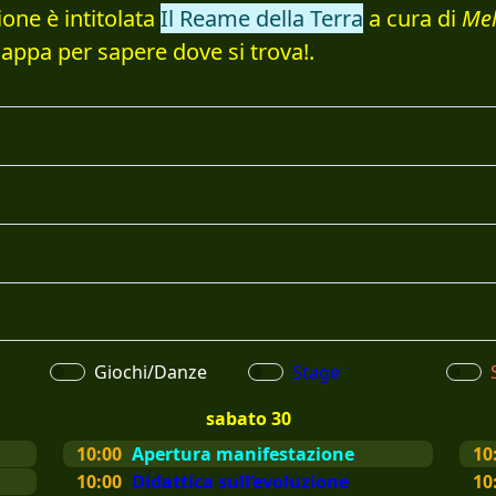
ione è intitolata
Il Reame della Terra
a cura di
Mel
mappa per sapere dove si trova!.
Giochi/Danze
Stage
sabato 30
10:00
Apertura manifestazione
10
10:00
Didattica sull’evoluzione
10