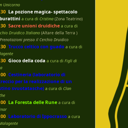
n Unicorno
:30
La pozione magica- spettacolo
 burattini
a cura di
Cristina
(Zona Teatrino)
:30
Sacre unioni druidiche
a cura di
chio Druidico Italiano
(Altare della Terra )
Prenotazioni presso il Cerchio Druidico
:30
Trucco celtico con guado
a cura di
lagente
:30
Gioco della coda
a cura di
Figli di
la
:00
Cestineria (laboratorio di
treccio per la realizzazione di un
stino svuotatasche)
a cura di
Clan
the
:00
La Foresta delle Rune
a cura di
inar
:00
Laboratorio di Ippocrasso
a cura
Malagente