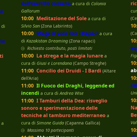
dell’esercito romano
ri
a cura di
Colonia
ta
Gallorum
cu
10:00
Meditazione del Sole
(Ce
a cura di
10
Silvio San
(Zona Labirinto)
 di
10:00
Stage di volo con i Rapaci
(C
a cura
10
lla
di
Kazakistan Dreaming
(Zona rapaci)
eq
Richiesto contributo, posti limitati
10:00
La strega e la magia lunare
ti
Fig
a
10
cura di
Giusi e Lorendana
(Campo Streghe)
ab
11:00
Concilio dei Druidi - I Bardi
(Altare
10
dell’Aria)
ca
11:00
Il Fuoco dei Draghi, leggende ed
incendi
Un
a cura di
Andrea Wise
10
11:00
I Tamburi della Dea: risveglio
Na
sonoro e sperimentazione delle
Be
tecniche al tamburo mediterraneo
a
Val
cura di
Simone Guida
(Capanna Gallica)
a
10
Massimo 10 partecipanti