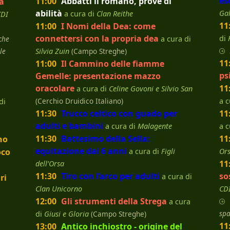
es
11:00
Abbatti il romano, prove di
la
abilità
Ga
a cura di
Clan Reithe
CDI
11
11:00
I Nomi della Dea: come
connettersi con la propria dea
di
 che
a cura di
le
Silvia Zuin
(Campo Streghe)
11
11:00
Il Cammino delle fiamme
ps
Gemelle: presentazione mazzo
oracolare
11
a cura di
Celine Govoni e Silvio San
(Cerchio Druidico Italiano)
a c
di
11:30
Trucco celtico con guado per
11
adulti e bambini
a cura di
Malagente
a c
11:30
Battesimo della Sella:
11
no
equitazione dai 6 anni
oco
a cura di
Figli
Ors
11
dell’Orsa
11:30
Tiro con l’arco per adulti
so
a cura di
ri
Clan Unicorno
CD
12:00
Gli strumenti della Strega
a cura
spa
di
Giusi e Gloria
(Campo Streghe)
11
13:00
Antico inchiostro - origine del