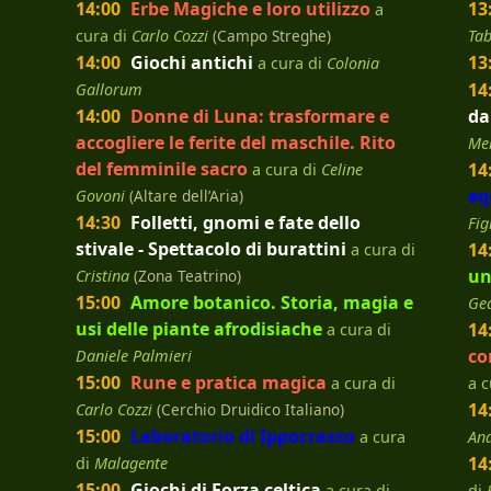
14:00
Erbe Magiche e loro utilizzo
13
a
cura di
Carlo Cozzi
(Campo Streghe)
Tab
14:00
Giochi antichi
13
a cura di
Colonia
14
Gallorum
14:00
Donne di Luna: trasformare e
da
accogliere le ferite del maschile. Rito
Me
del femminile sacro
14
a cura di
Celine
eq
Govoni
(Altare dell’Aria)
14:30
Folletti, gnomi e fate dello
Fig
stivale - Spettacolo di burattini
14
a cura di
un
Cristina
(Zona Teatrino)
15:00
Amore botanico. Storia, magia e
Ge
usi delle piante afrodisiache
14
a cura di
co
Daniele Palmieri
15:00
Rune e pratica magica
a cura di
a c
14
Carlo Cozzi
(Cerchio Druidico Italiano)
15:00
Laboratorio di Ippocrasso
a cura
An
14
di
Malagente
15:00
Giochi di Forza celtica
a cura di
di