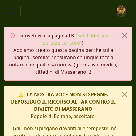
Iscrivetevi alla pagina FB
"Sei di Masserano
se...nza censure"
!
Abbiamo creato questa pagina perchè sulla
pagina "sorella" censurano chiunque faccia
notare che qualcosa non va (giornalisti, medici,
cittadini di Masserano...)
LA NOSTRA VOCE NON SI SPEGNE:
DEPOSITATO IL RICORSO AL TAR CONTRO IL
DIVIETO DI MASSERANO
Popolo di Beltane, ascoltate.
I Galli non si piegano davanti alle tempeste, né
arretrano di fronte ai tentativi di sradicare le