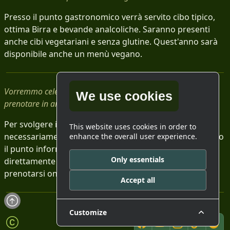
Presso il punto gastronomico verrà servito cibo tipico,
ottima Birra e bevande analcoliche. Saranno presenti
anche cibi vegetariani e senza glutine. Quest'anno sarà
disponibile anche un menù vegano.
Vorremmo celebrare la nostra Sacra Unione. E' possibile
We use cookies
prenotare in anticipo?
Per svolgere il rito di passaggio bisogna
This website uses cookies in order to
necessariamente prenotarsi il Venerdì o il Sabato presso
enhance the overall user experience.
il punto informativo del Cerchio Druidico Italiano,
Only essentials
direttamente alla manifestazione. NON è possibile
prenotarsi on line.
Accept all
Customize